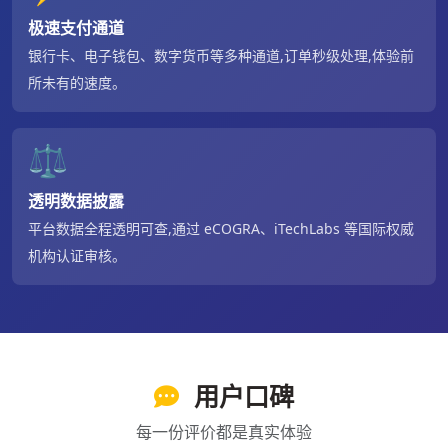
极速支付通道
银行卡、电子钱包、数字货币等多种通道,订单秒级处理,体验前
所未有的速度。
⚖️
透明数据披露
平台数据全程透明可查,通过 eCOGRA、iTechLabs 等国际权威
机构认证审核。
用户口碑
每一份评价都是真实体验