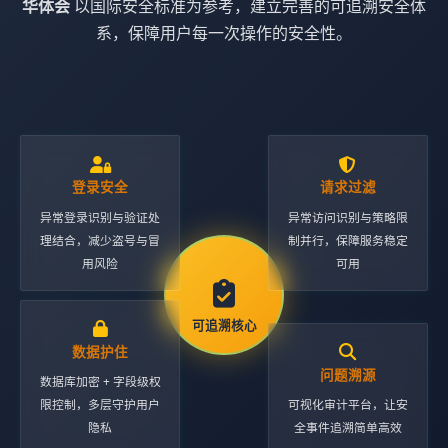
华体会
以国际安全标准为参考，建立完善的可追溯安全体
系，保障用户每一次操作的安全性。
登录安全
请求过滤
异常登录识别与验证处
异常访问识别与策略限
理结合，减少盗号与冒
制并行，保障服务稳定
用风险
可用
可追溯核心
数据护住
问题溯源
数据库加密 + 字段级权
限控制，多层守护用户
可视化审计平台，让安
隐私
全事件追溯简单高效