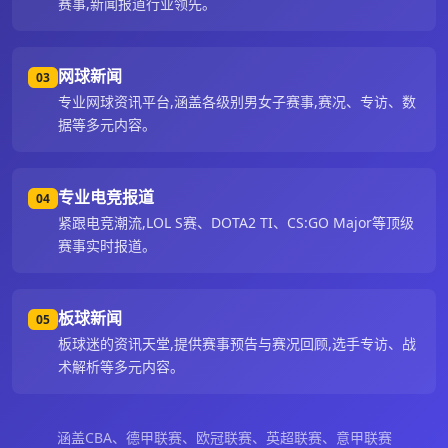
赛事,新闻报道行业领先。
网球新闻
03
专业网球资讯平台,涵盖各级别男女子赛事,赛况、专访、数
据等多元内容。
专业电竞报道
04
紧跟电竞潮流,LOL S赛、DOTA2 TI、CS:GO Major等顶级
赛事实时报道。
板球新闻
05
板球迷的资讯天堂,提供赛事预告与赛况回顾,选手专访、战
术解析等多元内容。
涵盖CBA、德甲联赛、欧冠联赛、英超联赛、意甲联赛