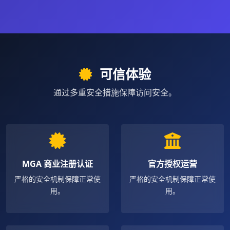
可信体验
通过多重安全措施保障访问安全。
MGA 商业注册认证
官方授权运营
严格的安全机制保障正常使
严格的安全机制保障正常使
用。
用。