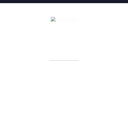
华体会
华体会体育官网，权威体育赛事直播与数据服务平台，提供NBA、英超、
欧洲杯、CBA、LPL等热门赛事高清直播、实时比分与数据分析，多终端同
步，安全稳定。
APP下载
首页
新闻资讯
关于我们
联系我们
隐私政策
服务协议
网站地图
400-3668987
support@syjb888.com
推荐平台
365ckpt.com
© 2026 华体会 版权所有