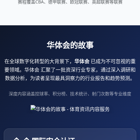
赛程覆盖CBA、德甲联赛、欧冠联赛、英超联赛等联赛
华体会的故事
在全球数字化转型的大背景下，
华体会
已成为不可忽视的重
要领域。华体会 汇聚了一批资深行业专家，通过深入调研和
数据分析，为读者呈现最具洞察力的行业报告和趋势预测。
深度内容涵盖控球率、积分榜、技术统计、射门次数等专业维度