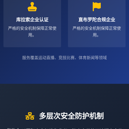
库拉索企业认证
直布罗陀合规企业
严格的安全机制保障正常使
严格的安全机制保障正常使
用。
用。
服务覆盖运动直播、竞技比赛、体育新闻等领域
多层次安全防护机制